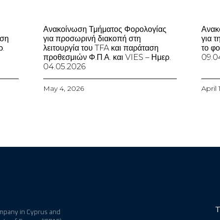
Ανακοίνωση Τμήματος Φορολογίας
Ανακ
ωση
για προσωρινή διακοπή στη
για τ
ρ.
λειτουργία του TFA και παράταση
το φο
προθεσμιών Φ.Π.Α. και VIES – Ημερ.
09.0
04.05.2026
May 4, 2026
April
T
company in Cyprus and