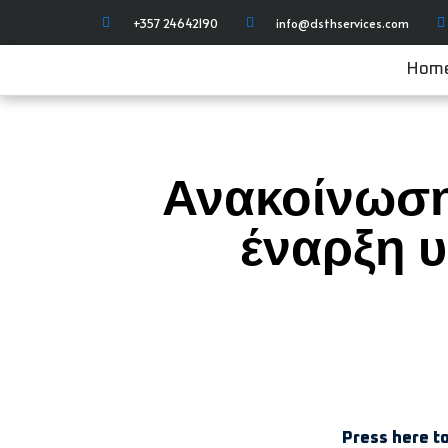
+357 24642190
info@dsthservices.com
Hom
Ανακοίνωση
έναρξη 
Press here t