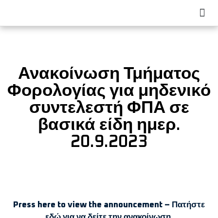
Latest News
Contact Us
Ανακοίνωση Τμήματος
Φορολογίας για μηδενικό
συντελεστή ΦΠΑ σε
βασικά είδη ημερ.
20.9.2023
Press here to view the announcement – Πατήστε
εδώ για να δείτε την ανακοίνωση