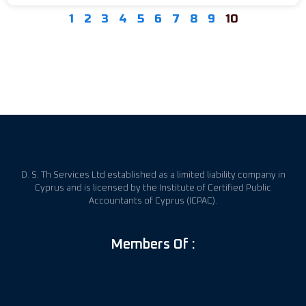
1
2
3
4
5
6
7
8
9
10
D. S. Th Services Ltd established as a limited liability company in
Cyprus and is licensed by the Institute of Certified Public
Accountants of Cyprus (ICPAC).
Members Of :